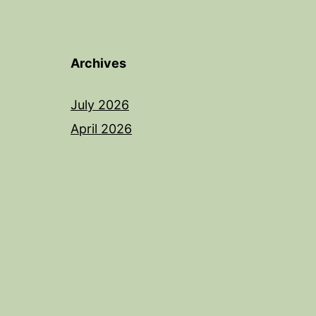
Archives
July 2026
April 2026