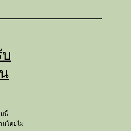
ับ
าน
นี้
นานโดยไม่