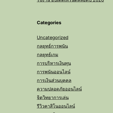
Categories
Uncategorized
กลยุทธ์การพนัน
กลยุทธ์เกม
การบริหารเงินทุน
การพนันออนไลน์
การเงินส่วนบุคคล
ความปลอดภัยออนไลน์
จิตวิทยาการเล่น
รีวิวคาสิโนออนไลน์