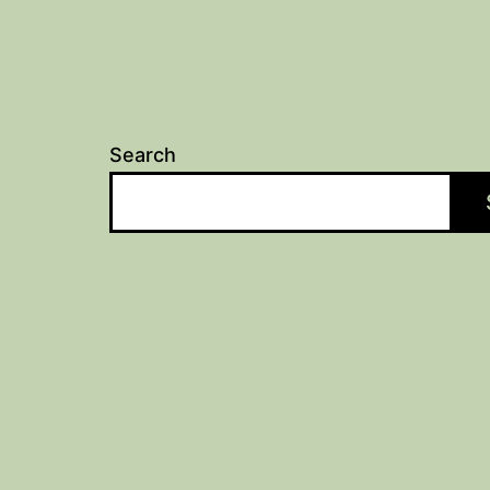
Search