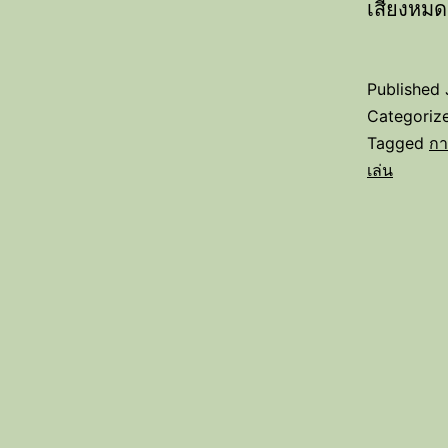
เสี่ยงหมด
Published
Categoriz
Tagged
กา
เล่น