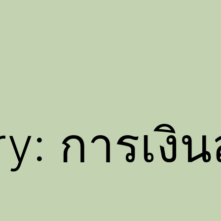
ry:
การเงิน