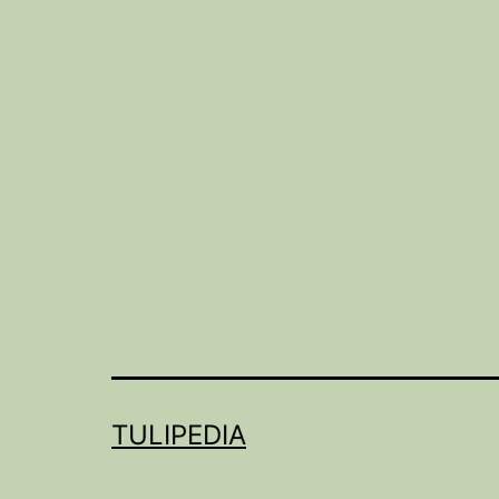
TULIPEDIA