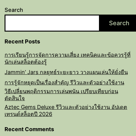
Search
Search
Recent Posts
การเรียนรู้การจัดการความเสี่ยง เทคนิคและข้อควรรู้ที่
นักเล่นสล็อตต้องรู้
Jammin’ Jars กลยุทธ์ระยะยาว วางแผนเล่นให้ยั่งยืน
การรู้จักหยุดเป็นเรื่องสำคัญ รีวิวและตัวอย่างใช้งาน
วิธีเปลี่ยนพฤติกรรมการเล่นพนัน เปรียบเทียบก่อน
ตัดสินใจ
Aztec Gems Deluxe รีวิวและตัวอย่างใช้งาน อัปเดต
เทรนด์สล็อตปี 2026
Recent Comments