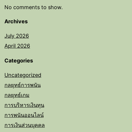
No comments to show.
Archives
July 2026
April 2026
Categories
Uncategorized
กลยุทธ์การพนัน
กลยุทธ์เกม
การบริหารเงินทุน
การพนันออนไลน์
การเงินส่วนบุคคล