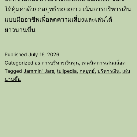
ให้คุ้มค่าด้วยกลยุทธ์ระยะยาว เน้นการบริหารเงิน
แบบมืออาชีพเพื่อลดความเสี่ยงและเล่นได้
ยาวนานขึ้น
Published
July 16, 2026
Categorized as
การบริหารเงินทุน
,
เทคนิคการเล่นสล็อต
Tagged
Jammin' Jars
,
tulipedia
,
กลยุทธ์
,
บริหารเงิน
,
เล่น
นานขึ้น