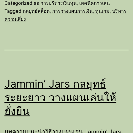
Categorized as
การบริหารเงินทุน
,
เทคนิคการเล่น
Tagged
กลยุทธ์สล็อต
,
การวางแผนการเงิน
,
ทุนเกม
,
บริหาร
ความเสี่ยง
Jammin’ Jars กลยุทธ์
ระยะยาว วางแผนเล่นให้
ยั่งยืน
บทความแนะนำวิธีวางแผนเล่น Jammin’ Jars