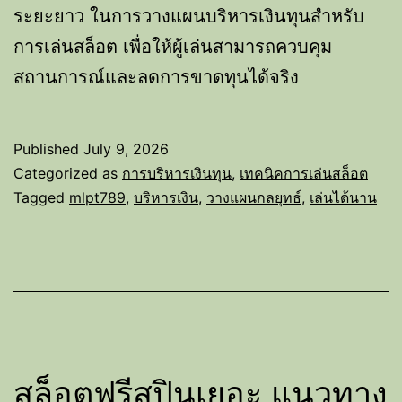
ระยะยาว ในการวางแผนบริหารเงินทุนสำหรับ
การเล่นสล็อต เพื่อให้ผู้เล่นสามารถควบคุม
สถานการณ์และลดการขาดทุนได้จริง
Published
July 9, 2026
Categorized as
การบริหารเงินทุน
,
เทคนิคการเล่นสล็อต
Tagged
mlpt789
,
บริหารเงิน
,
วางแผนกลยุทธ์
,
เล่นได้นาน
สล็อตฟรีสปินเยอะ แนวทาง