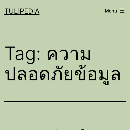
Skip
TULIPEDIA
Menu
to
content
Tag:
ความ
ปลอดภัยข้อมูล