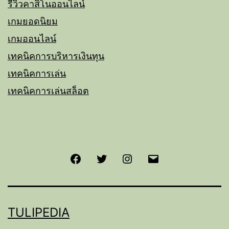
รีวิวคาสิโนออนไลน์
เกมยอดนิยม
เกมออนไลน์
เทคนิคการบริหารเงินทุน
เทคนิคการเล่น
เทคนิคการเล่นสล็อต
Facebook
Twitter
Instagram
Email
TULIPEDIA