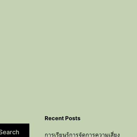
Recent Posts
Search
การเรียนรู้การจัดการความเสี่ยง