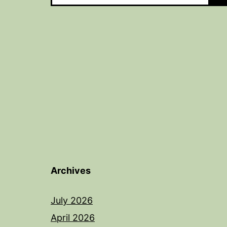
Archives
July 2026
April 2026