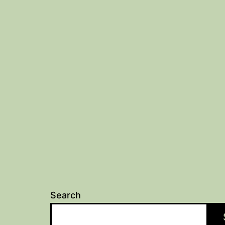
Search