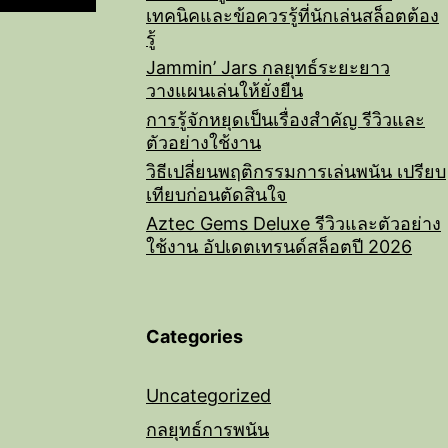
เทคนิคและข้อควรรู้ที่นักเล่นสล็อตต้อง
รู้
Jammin’ Jars กลยุทธ์ระยะยาว
วางแผนเล่นให้ยั่งยืน
การรู้จักหยุดเป็นเรื่องสำคัญ รีวิวและ
ตัวอย่างใช้งาน
วิธีเปลี่ยนพฤติกรรมการเล่นพนัน เปรียบ
เทียบก่อนตัดสินใจ
Aztec Gems Deluxe รีวิวและตัวอย่าง
ใช้งาน อัปเดตเทรนด์สล็อตปี 2026
Categories
Uncategorized
กลยุทธ์การพนัน