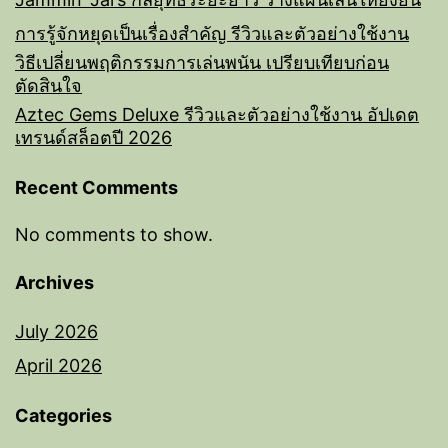
การรู้จักหยุดเป็นเรื่องสำคัญ รีวิวและตัวอย่างใช้งาน
วิธีเปลี่ยนพฤติกรรมการเล่นพนัน เปรียบเทียบก่อน
ตัดสินใจ
Aztec Gems Deluxe รีวิวและตัวอย่างใช้งาน อัปเดต
เทรนด์สล็อตปี 2026
Recent Comments
No comments to show.
Archives
July 2026
April 2026
Categories