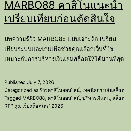
MARBO88 คาสิโนแนะนำ
เปรียบเทียบก่อนตัดสินใจ
บทความรีวิว MARBO88 แบบเจาะลึก เปรียบ
เทียบระบบและเกมเพื่อช่วยคุณเลือกเว็บที่ใช่
เหมาะกับการบริหารเงินเล่นสล็อตให้ได้นานที่สุด
Published
July 7, 2026
Categorized as
รีวิวคาสิโนออนไลน์
,
เทคนิคการเล่นสล็อต
Tagged
MARBO88
,
คาสิโนออนไลน์
,
บริหารเงินทุน
,
สล็อต
RTP สูง
,
เว็บสล็อตใหม่ 2026