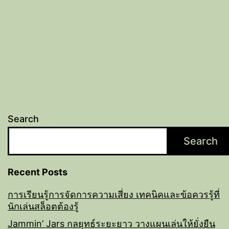
Search
Search
Recent Posts
การเรียนรู้การจัดการความเสี่ยง เทคนิคและข้อควรรู้ที่
นักเล่นสล็อตต้องรู้
Jammin’ Jars กลยุทธ์ระยะยาว วางแผนเล่นให้ยั่งยืน