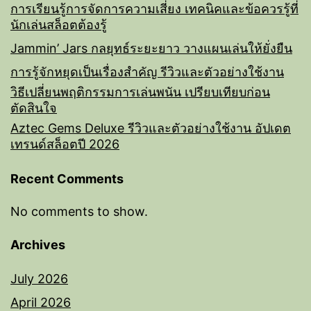
การเรียนรู้การจัดการความเสี่ยง เทคนิคและข้อควรรู้ที่
นักเล่นสล็อตต้องรู้
Jammin’ Jars กลยุทธ์ระยะยาว วางแผนเล่นให้ยั่งยืน
การรู้จักหยุดเป็นเรื่องสำคัญ รีวิวและตัวอย่างใช้งาน
วิธีเปลี่ยนพฤติกรรมการเล่นพนัน เปรียบเทียบก่อน
ตัดสินใจ
Aztec Gems Deluxe รีวิวและตัวอย่างใช้งาน อัปเดต
เทรนด์สล็อตปี 2026
Recent Comments
No comments to show.
Archives
July 2026
April 2026