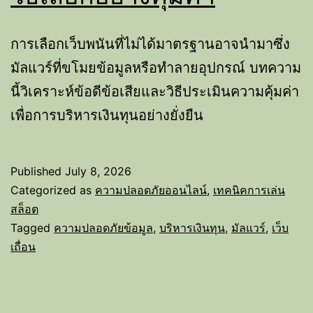
การเลือกเว็บพนันที่ไม่ได้มาตรฐานอาจนำมาซึ่ง
มัลแวร์ที่ขโมยข้อมูลหรือทำลายอุปกรณ์ บทความ
นี้วิเคราะห์ข้อดีข้อเสียและวิธีประเมินความคุ้มค่า
เพื่อการบริหารเงินทุนอย่างยั่งยืน
Published
July 8, 2026
Categorized as
ความปลอดภัยออนไลน์
,
เทคนิคการเล่น
สล็อต
Tagged
ความปลอดภัยข้อมูล
,
บริหารเงินทุน
,
มัลแวร์
,
เว็บ
เถื่อน