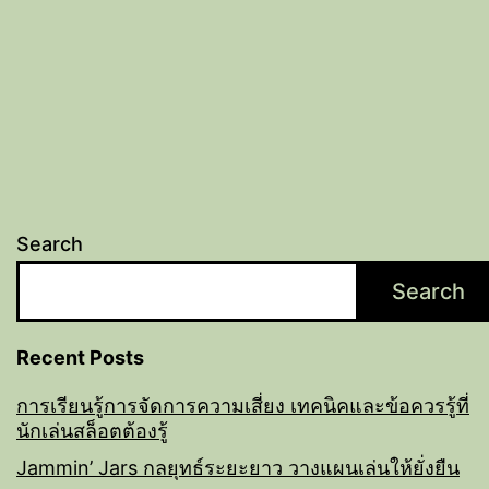
Search
Search
Recent Posts
การเรียนรู้การจัดการความเสี่ยง เทคนิคและข้อควรรู้ที่
นักเล่นสล็อตต้องรู้
Jammin’ Jars กลยุทธ์ระยะยาว วางแผนเล่นให้ยั่งยืน